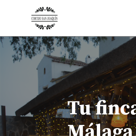
Saltar
al
contenido
Tu finc
Málaga