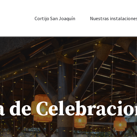
Cortijo San Joaquín
Nuestras instalacione
a de Celebraci